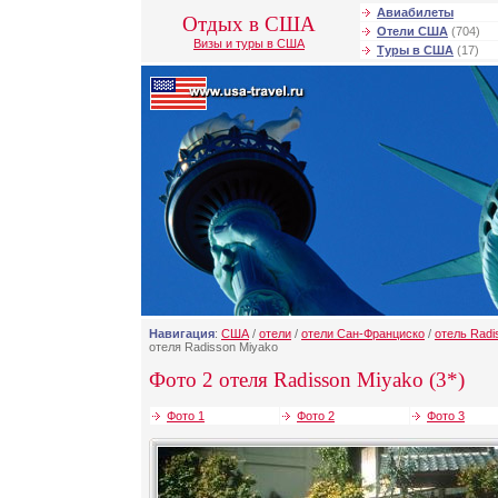
Авиабилеты
Отдых в США
Отели США
(704)
Визы и туры в США
Туры в США
(17)
Навигация
:
США
/
отели
/
отели Сан-Франциско
/
отель Radi
отеля Radisson Miyako
Фото 2 отеля Radisson Miyako (3*)
Фото 1
Фото 2
Фото 3