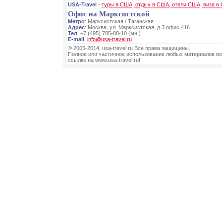
USA-Travel
-
туры в США, отдых в США, отели США, виза в
Офис на Марксистской
Метро
: Марксистская / Таганская
Адрес
: Москва, ул. Марксистская, д 3 офис 416
Тел
: +7 (495) 785-88-10 (мн.)
E-mail
:
info@usa-travel.ru
© 2005-2014, usa-travel.ru Все права защищены.
Полное или частичное использование любых материалов во
ссылке на www.usa-travel.ru!